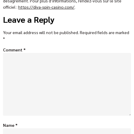
désagrément. Pour plus d’informations, rendez-vous sur le site
officiel :
https://diva-spin-casino.com/
.
Leave a Reply
Your email address will not be published.
Required fields are marked
*
Comment
*
Name
*