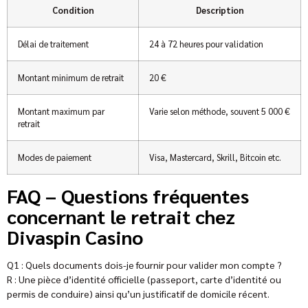
Condition
Description
Délai de traitement
24 à 72 heures pour validation
Montant minimum de retrait
20 €
Montant maximum par
Varie selon méthode, souvent 5 000 €
retrait
Modes de paiement
Visa, Mastercard, Skrill, Bitcoin etc.
FAQ – Questions fréquentes
concernant le retrait chez
Divaspin Casino
Q1 : Quels documents dois-je fournir pour valider mon compte ?
R : Une pièce d’identité officielle (passeport, carte d’identité ou
permis de conduire) ainsi qu’un justificatif de domicile récent.