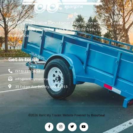
At RMT, we specialize in customer satisfaction and we try every
day to provide you with a quick and hassle free, rental
experience.
Get in touch
(978) 223-3654
info@rentmytrailer.us
35 Folger Ave Beverly, MA 01915
©2026 Rent My Trailer. Website Powered by
Xrouteai