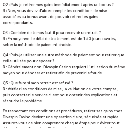
Q2 : Puis-je retirer mes gains immédiatement après un bonus ?
R : Non, vous devez d’abord remplir les conditions de mise
associées au bonus avant de pouvoir retirer les gains
correspondants.
Q3 : Combien de temps faut-il pour recevoir un retrait ?
R : En moyenne, le délai de traitement est de 1 à 3 jours ouvrés,
selon la méthode de paiement choisie.
Q4 : Puis-je utiliser une autre méthode de paiement pour retirer que
celle utilisée pour déposer ?
R : Généralement non, Divaspin Casino requiert l’utilisation du même
moyen pour déposer et retirer afin de prévenir la fraude.
Q5 : Que faire si mon retrait est refusé ?
R : Vérifiez les conditions de mise, la validation de votre compte,
puis contactez le service client pour obtenir des explications et
résoudre le problème.
En respectant ces conditions et procédures, retirer ses gains chez
Divaspin Casino devient une opération claire, sécurisée et rapide.
Assurez-vous de bien comprendre chaque étape pour éviter tout