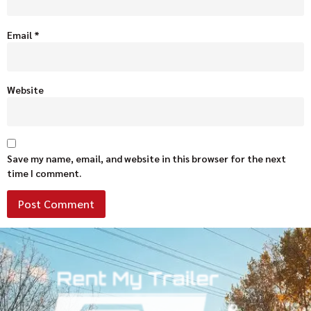
Email
*
Website
Save my name, email, and website in this browser for the next
time I comment.