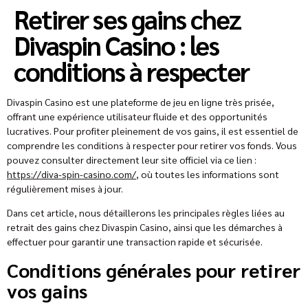
Retirer ses gains chez
Divaspin Casino : les
conditions à respecter
Divaspin Casino est une plateforme de jeu en ligne très prisée,
offrant une expérience utilisateur fluide et des opportunités
lucratives. Pour profiter pleinement de vos gains, il est essentiel de
comprendre les conditions à respecter pour retirer vos fonds. Vous
pouvez consulter directement leur site officiel via ce lien :
https://diva-spin-casino.com/
, où toutes les informations sont
régulièrement mises à jour.
Dans cet article, nous détaillerons les principales règles liées au
retrait des gains chez Divaspin Casino, ainsi que les démarches à
effectuer pour garantir une transaction rapide et sécurisée.
Conditions générales pour retirer
vos gains