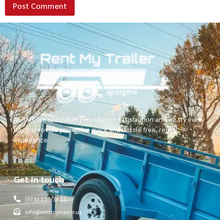
At RMT, we specialize in customer satisfaction and we try every
day to provide you with a quick and hassle free, rental
experience.
Get in touch
(978) 223-3654
info@rentmytrailer.us