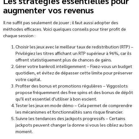
Les stratégies essentielles pour
augmenter vos revenus
Il ne suffit pas seulement de jouer ; il faut aussi adopter des
méthodes efficaces. Voici quelques conseils pour tirer profit de
chaque session :
Choisir les jeux avec le meilleur taux de redistribution (RTP) –
Privilégiez les titres affichant un RTP supérieur à 96%, car ils
offrent statistiquement plus de chances de gains.
Gérer votre bankroll intelligemment – Fixez-vous un budget
quotidien, et évitez de dépasser cette limite pour préserver
votre capital.
Profiter des bonus et promotions régulières – Viggoslots
propose fréquemment des free spins et des bonus de dépôt
qu’il est essentiel d’utiliser à bon escient.
Tester les jeux en mode démo – Cela permet de comprendre
les mécanismes et fonctionnalités sans risque financier.
Suivre les tendances des jackpots progressifs – Certains
jackpots peuvent changer la donne si vous les ciblez au bon
moment.