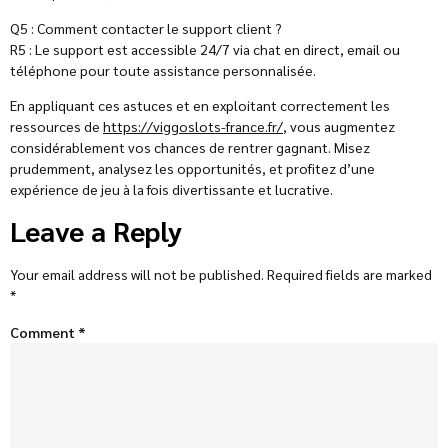
Q5 : Comment contacter le support client ?
R5 : Le support est accessible 24/7 via chat en direct, email ou
téléphone pour toute assistance personnalisée.
En appliquant ces astuces et en exploitant correctement les
ressources de
https://viggoslots-france.fr/
, vous augmentez
considérablement vos chances de rentrer gagnant. Misez
prudemment, analysez les opportunités, et profitez d’une
expérience de jeu à la fois divertissante et lucrative.
Leave a Reply
Your email address will not be published.
Required fields are marked
*
Comment
*