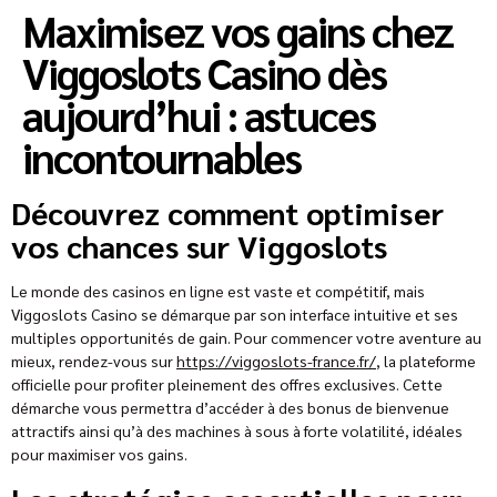
Maximisez vos gains chez
Viggoslots Casino dès
aujourd’hui : astuces
incontournables
Découvrez comment optimiser
vos chances sur Viggoslots
Le monde des casinos en ligne est vaste et compétitif, mais
Viggoslots Casino se démarque par son interface intuitive et ses
multiples opportunités de gain. Pour commencer votre aventure au
mieux, rendez-vous sur
https://viggoslots-france.fr/
, la plateforme
officielle pour profiter pleinement des offres exclusives. Cette
démarche vous permettra d’accéder à des bonus de bienvenue
attractifs ainsi qu’à des machines à sous à forte volatilité, idéales
pour maximiser vos gains.