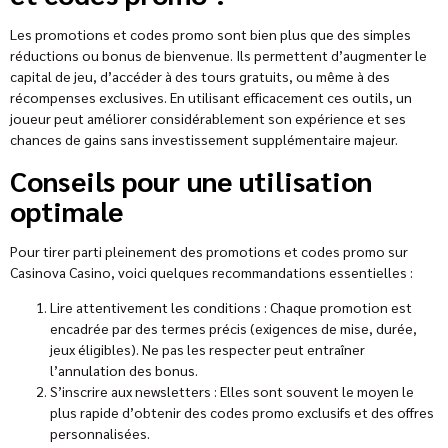
Les promotions et codes promo sont bien plus que des simples
réductions ou bonus de bienvenue. Ils permettent d’augmenter le
capital de jeu, d’accéder à des tours gratuits, ou même à des
récompenses exclusives. En utilisant efficacement ces outils, un
joueur peut améliorer considérablement son expérience et ses
chances de gains sans investissement supplémentaire majeur.
Conseils pour une utilisation
optimale
Pour tirer parti pleinement des promotions et codes promo sur
Casinova Casino, voici quelques recommandations essentielles :
Lire attentivement les conditions : Chaque promotion est
encadrée par des termes précis (exigences de mise, durée,
jeux éligibles). Ne pas les respecter peut entraîner
l’annulation des bonus.
S’inscrire aux newsletters : Elles sont souvent le moyen le
plus rapide d’obtenir des codes promo exclusifs et des offres
personnalisées.