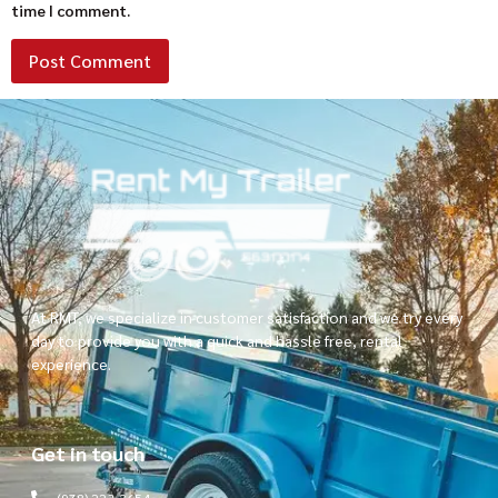
time I comment.
At RMT, we specialize in customer satisfaction and we try every
day to provide you with a quick and hassle free, rental
experience.
Get in touch
(978) 223-3654