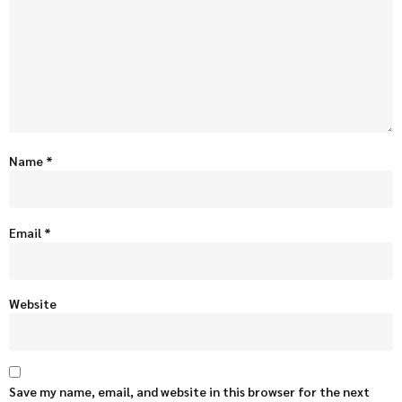
Name
*
Email
*
Website
Save my name, email, and website in this browser for the next