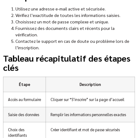
Utilisez une adresse e-mail active et sécurisée.
Vérifiez l’exactitude de toutes les informations saisies.
Choisissez un mot de passe complexe et unique.
Fournissez des documents clairs et récents pour la
vérification.
Contactez le support en cas de doute ou problème lors de
l’inscription.
Tableau récapitulatif des étapes
clés
Étape
Description
Accès au formulaire
Cliquer sur “S’inscrire” sur la page d’accueil
Saisie des données
Remplir les informations personnelles exactes
Choix des
Créer identifiant et mot de passe sécurisés
identifiants