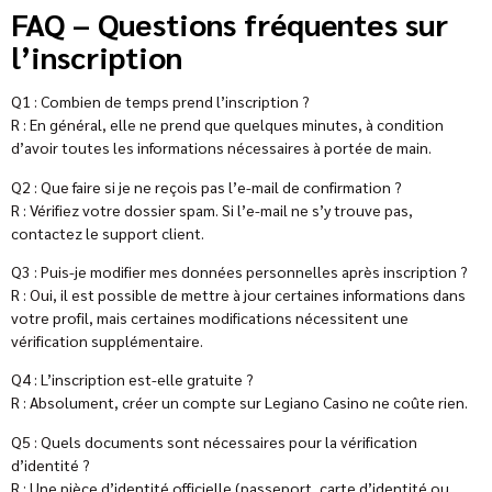
FAQ – Questions fréquentes sur
l’inscription
Q1 : Combien de temps prend l’inscription ?
R : En général, elle ne prend que quelques minutes, à condition
d’avoir toutes les informations nécessaires à portée de main.
Q2 : Que faire si je ne reçois pas l’e-mail de confirmation ?
R : Vérifiez votre dossier spam. Si l’e-mail ne s’y trouve pas,
contactez le support client.
Q3 : Puis-je modifier mes données personnelles après inscription ?
R : Oui, il est possible de mettre à jour certaines informations dans
votre profil, mais certaines modifications nécessitent une
vérification supplémentaire.
Q4 : L’inscription est-elle gratuite ?
R : Absolument, créer un compte sur Legiano Casino ne coûte rien.
Q5 : Quels documents sont nécessaires pour la vérification
d’identité ?
R : Une pièce d’identité officielle (passeport, carte d’identité ou