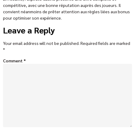
compétitive, avec une bonne réputation auprès des joueurs. Il
convient néanmoins de prêter attention aux règles liées aux bonus
pour optimiser son expérience.
Leave a Reply
Your email address will not be published.
Required fields are marked
*
Comment
*