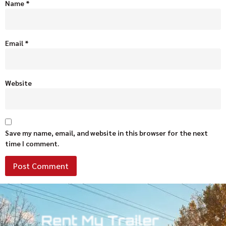
Name
*
Email
*
Website
Save my name, email, and website in this browser for the next
time I comment.