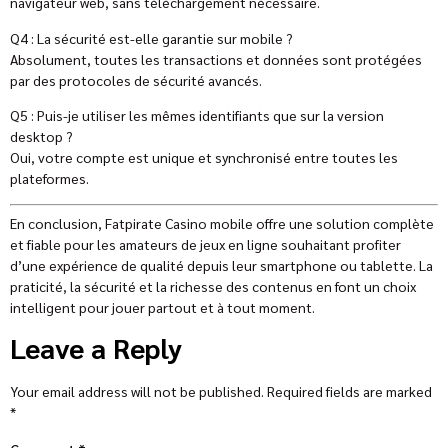
navigateur web, sans téléchargement nécessaire.
Q4 : La sécurité est-elle garantie sur mobile ?
Absolument, toutes les transactions et données sont protégées
par des protocoles de sécurité avancés.
Q5 : Puis-je utiliser les mêmes identifiants que sur la version
desktop ?
Oui, votre compte est unique et synchronisé entre toutes les
plateformes.
En conclusion, Fatpirate Casino mobile offre une solution complète
et fiable pour les amateurs de jeux en ligne souhaitant profiter
d’une expérience de qualité depuis leur smartphone ou tablette. La
praticité, la sécurité et la richesse des contenus en font un choix
intelligent pour jouer partout et à tout moment.
Leave a Reply
Your email address will not be published.
Required fields are marked
*