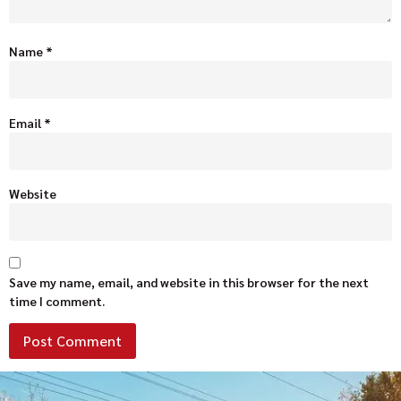
Name
*
Email
*
Website
Save my name, email, and website in this browser for the next
time I comment.