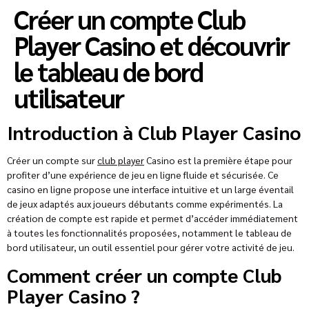
Créer un compte Club
Player Casino et découvrir
le tableau de bord
utilisateur
Introduction à Club Player Casino
Créer un compte sur
club player
Casino est la première étape pour
profiter d’une expérience de jeu en ligne fluide et sécurisée. Ce
casino en ligne propose une interface intuitive et un large éventail
de jeux adaptés aux joueurs débutants comme expérimentés. La
création de compte est rapide et permet d’accéder immédiatement
à toutes les fonctionnalités proposées, notamment le tableau de
bord utilisateur, un outil essentiel pour gérer votre activité de jeu.
Comment créer un compte Club
Player Casino ?