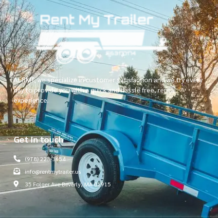
At RMT, we specialize in customer satisfaction and we try every
day to provide you with a quick and hassle free, rental
experience.
Get in touch
(978) 223-3654
info@rentmytrailer.us
35 Folger Ave Beverly, MA 01915