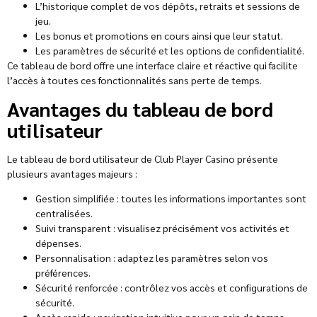
L’historique complet de vos dépôts, retraits et sessions de
jeu.
Les bonus et promotions en cours ainsi que leur statut.
Les paramètres de sécurité et les options de confidentialité.
Ce tableau de bord offre une interface claire et réactive qui facilite
l’accès à toutes ces fonctionnalités sans perte de temps.
Avantages du tableau de bord
utilisateur
Le tableau de bord utilisateur de Club Player Casino présente
plusieurs avantages majeurs :
Gestion simplifiée : toutes les informations importantes sont
centralisées.
Suivi transparent : visualisez précisément vos activités et
dépenses.
Personnalisation : adaptez les paramètres selon vos
préférences.
Sécurité renforcée : contrôlez vos accès et configurations de
sécurité.