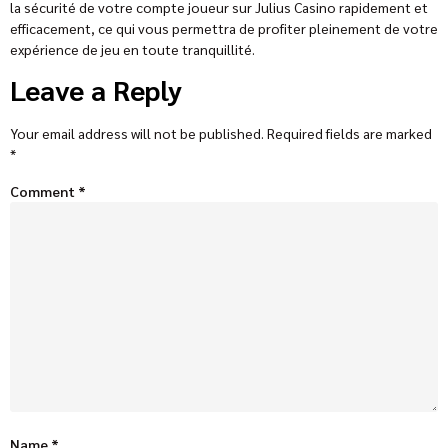
la sécurité de votre compte joueur sur Julius Casino rapidement et
efficacement, ce qui vous permettra de profiter pleinement de votre
expérience de jeu en toute tranquillité.
Leave a Reply
Your email address will not be published.
Required fields are marked
*
Comment
*
Name
*