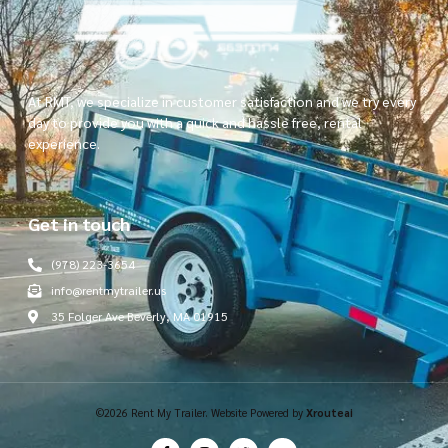
At RMT, we specialize in customer satisfaction and we try every
day to provide you with a quick and hassle free, rental
experience.
Get in touch
(978) 223-3654
info@rentmytrailer.us
35 Folger Ave Beverly, MA 01915
©2026 Rent My Trailer. Website Powered by
Xrouteai