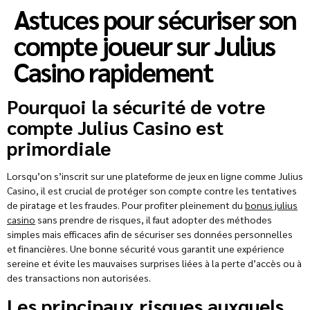
Astuces pour sécuriser son
compte joueur sur Julius
Casino rapidement
Pourquoi la sécurité de votre
compte Julius Casino est
primordiale
Lorsqu’on s’inscrit sur une plateforme de jeux en ligne comme Julius
Casino, il est crucial de protéger son compte contre les tentatives
de piratage et les fraudes. Pour profiter pleinement du
bonus julius
casino
sans prendre de risques, il faut adopter des méthodes
simples mais efficaces afin de sécuriser ses données personnelles
et financières. Une bonne sécurité vous garantit une expérience
sereine et évite les mauvaises surprises liées à la perte d’accès ou à
des transactions non autorisées.
Les principaux risques auxquels