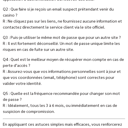
Q2 : Que faire si je reçois un email suspect prétendant venir du
casino ?
R : Ne cliquez pas sur les liens, ne fournissez aucune information et
contactez directement le service client via le site officiel.
Q3 : Puis-je utiliser le même mot de passe que pour un autre site ?
R : Il est fortement déconseillé. Un mot de passe unique limite les
risques en cas de fuite sur un autre site.
Q4 : Quel est le meilleur moyen de récupérer mon compte en cas de
perte d’accès ?
R : Assurez-vous que vos informations personnelles sont à jour et
que vos coordonnées (email, téléphone) sont correctes pour
valider votre identité.
Q5 : Quelle est la fréquence recommandée pour changer son mot
de passe ?
R : Idéalement, tous les 3 à 6 mois, ou immédiatement en cas de
suspicion de compromission.
En appliquant ces astuces simples mais efficaces, vous renforcerez