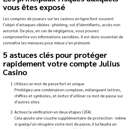
vous êtes exposé
Les comptes de joueurs sur les casinos en ligne font souvent
l’objet d’attaques ciblées : phishing, vol d’identifiants, accès non
autorisé. De plus, en cas de négligence, vous pouvez
compromettre vos informations sensibles. Il est donc essentiel de
connaître les menaces pour mieux s’en prémunir.
5 astuces clés pour protéger
rapidement votre compte Julius
Casino
Utilisez un mot de passe fort et unique
Privilégiez une combinaison complexe, mélangeant lettres,
chiffres et symboles, et évitez d’utiliser ce mot de passe sur
d’autres sites.
Activez la vérification en deux étapes (2FA)
Cela ajoute une couche supplémentaire de protection : même
si quelqu’un récupère votre mot de passe, il lui faudra un