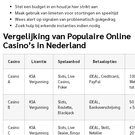
Stel een budget in en houd je hier strikt aan
Maak gebruik van limieten voor stortingen en speeltijd
Wees alert op signalen van problematisch gokgedrag
Zoek hulp bij erkende instanties indien nodig
Vergelijking van Populaire Online
Casino’s in Nederland
Casino
Licentie
Spelaanbod
Betaalopties
Casino
KSA
Slots, Live
iDEAL, Creditcard,
10
A
Vergunning
Casino,
PayPal
We
Poker
tot
Casino
KSA
Slots,
iDEAL,
50 
B
Vergunning
Roulette,
Bankoverschrijving
+ 
Blackjack
Casino
KSA
Slots, Live
iDEAL, Skrill,
€1
C
Vergunning
Dealer, Bingo
Neteller
20 