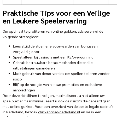
Praktische Tips voor een Veilige
en Leukere Speelervaring
Om optimaal te profiteren van online gokken, adviseren wij de
volgende strategieën:
Lees altijd de algemene voorwaarden van bonussen
zorgvuldig door
Speel alleen bij casino’s met een KSA-vergunning
Gebruik betrouwbare betaalmethoden die snelle
uitbetalingen garanderen
Maak gebruik van demo-versies om spellen te leren zonder
risico
Blijf op de hoogte van nieuwe promoties en exclusieve
aanbiedingen
Door deze richtlijnen te volgen, maximaliseert u niet alleen uw
speelplezier maar minimaliseert u ook de risico’s die gepaard gaan
met online gokken. Voor een overzicht van de beste legale casino’s
in Nederland, bezoek
chickenroad-nederland.nl
en maak een