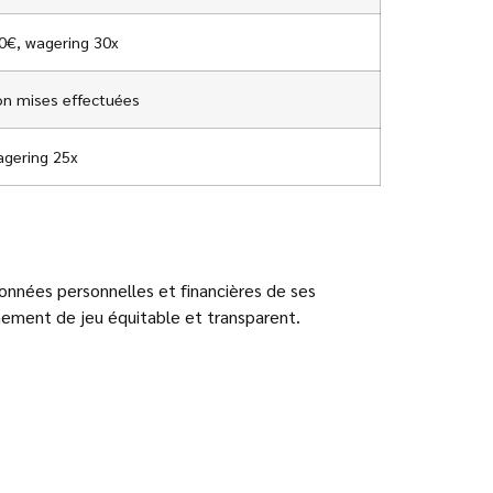
€, wagering 30x
on mises effectuées
wagering 25x
données personnelles et financières de ses
nement de jeu équitable et transparent.