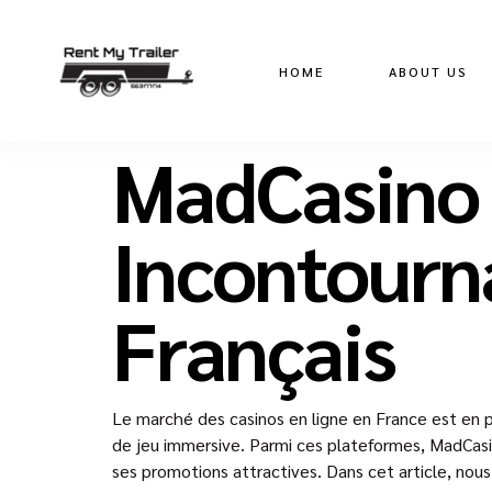
HOME
ABOUT US
MadCasino 
Incontourn
Français
Le marché des casinos en ligne en France est en p
de jeu immersive. Parmi ces plateformes, MadCasin
ses promotions attractives. Dans cet article, nous