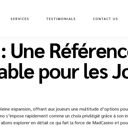
SERVICES
TESTIMONIALS
CONTACT US
: Une Référenc
able pour les J
leine expansion, offrant aux joueurs une multitude d’options pou
o s’impose rapidement comme un choix privilégié grâce à son inte
 allons explorer en détail ce qui fait la force de MadCasino et po