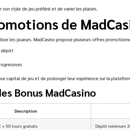
on style de jeu préféré et de varier les plaisirs.
romotions de MadCas
éliser les joueurs. MadCasino propose plusieurs offres promotion
r dépôt
rogressives
r capital de jeu et de prolonger leur expérience sur la platefor
des Bonus MadCasino
Description
 + 50 tours gratuits
Dépôt minimum 20