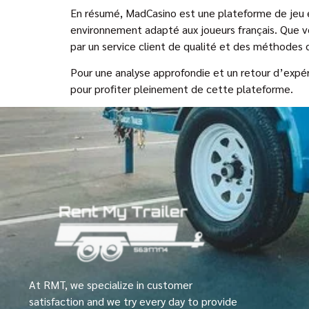
En résumé, MadCasino est une plateforme de jeu en
environnement adapté aux joueurs français. Que 
par un service client de qualité et des méthodes 
Pour une analyse approfondie et un retour d’expér
pour profiter pleinement de cette plateforme.
At RMT, we specialize in customer
satisfaction and we try every day to provide