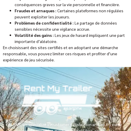
conséquences graves sur la vie personnelle et financière.
Fraudes et arnaques :
Certaines plateformes non régulées
peuvent exploiter les joueurs.
Problèmes de confidentialité :
Le partage de données
sensibles nécessite une vigilance accrue.
Volatilité des gains :
Les jeux de hasard impliquent une part
importante d’aléatoire.
En choisissant des sites certifiés et en adoptant une démarche
responsable, vous pouvez limiter ces risques et profiter d’une
expérience de jeu sécurisée.
At RMT, we specialize in customer satisfaction and we try every
day to provide you with a quick and hassle free, rental