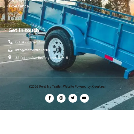
experience.
Get in touch
(978) 223-3654
info@rentmytrailer.us
35 Folger Ave Beverly, MA 01915
©2026 Rent My Trailer. Website Powered by
Xrouteai