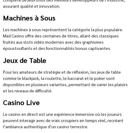
assurant qualité et innovation.
Machines à Sous
Les machines à sous représentent la catégorie la plus populaire.
Mad Casino offre des centaines de titres, allant des classiques
fruités aux slots vidéo modernes avec des graphismes
époustouflants et des fonctionnalités bonus captivantes.
Jeux de Table
Pour les amateurs de stratégie et de réflexion, les jeux de table
comme le blackjack, la roulette, le baccarat et le poker sont
disponibles en plusieurs variantes, permettant de varier les plaisirs
et les niveaux de difficulté.
Casino Live
Le casino en direct est une expérience immersive où les joueurs
peuvent interagir avec de vrais croupiers en temps réel, recréant
l’ambiance authentique d’un casino terrestre.