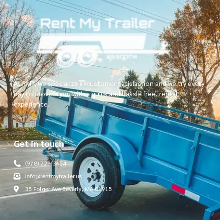
At RMT, we specialize in customer satisfaction and we try every
day to provide you with a quick and hassle free, rental
experience.
Get in touch
(978) 223-3654
info@rentmytrailer.us
35 Folger Ave Beverly, MA 01915