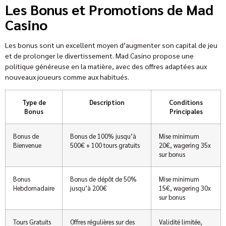
Les Bonus et Promotions de Mad
Casino
Les bonus sont un excellent moyen d’augmenter son capital de jeu
et de prolonger le divertissement. Mad Casino propose une
politique généreuse en la matière, avec des offres adaptées aux
nouveaux joueurs comme aux habitués.
Type de
Description
Conditions
Bonus
Principales
Bonus de
Bonus de 100% jusqu’à
Mise minimum
Bienvenue
500€ + 100 tours gratuits
20€, wagering 35x
sur bonus
Bonus
Bonus de dépôt de 50%
Mise minimum
Hebdomadaire
jusqu’à 200€
15€, wagering 30x
sur bonus
Tours Gratuits
Offres régulières sur des
Validité limitée,