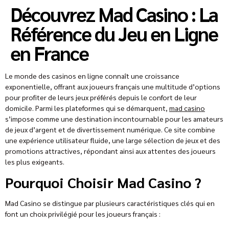
Découvrez Mad Casino : La
Référence du Jeu en Ligne
en France
Le monde des casinos en ligne connaît une croissance
exponentielle, offrant aux joueurs français une multitude d’options
pour profiter de leurs jeux préférés depuis le confort de leur
domicile. Parmi les plateformes qui se démarquent,
mad casino
s’impose comme une destination incontournable pour les amateurs
de jeux d’argent et de divertissement numérique. Ce site combine
une expérience utilisateur fluide, une large sélection de jeux et des
promotions attractives, répondant ainsi aux attentes des joueurs
les plus exigeants.
Pourquoi Choisir Mad Casino ?
Mad Casino se distingue par plusieurs caractéristiques clés qui en
font un choix privilégié pour les joueurs français :