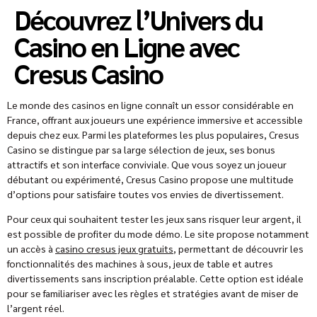
Découvrez l’Univers du
Casino en Ligne avec
Cresus Casino
Le monde des casinos en ligne connaît un essor considérable en
France, offrant aux joueurs une expérience immersive et accessible
depuis chez eux. Parmi les plateformes les plus populaires, Cresus
Casino se distingue par sa large sélection de jeux, ses bonus
attractifs et son interface conviviale. Que vous soyez un joueur
débutant ou expérimenté, Cresus Casino propose une multitude
d’options pour satisfaire toutes vos envies de divertissement.
Pour ceux qui souhaitent tester les jeux sans risquer leur argent, il
est possible de profiter du mode démo. Le site propose notamment
un accès à
casino cresus jeux gratuits
, permettant de découvrir les
fonctionnalités des machines à sous, jeux de table et autres
divertissements sans inscription préalable. Cette option est idéale
pour se familiariser avec les règles et stratégies avant de miser de
l’argent réel.