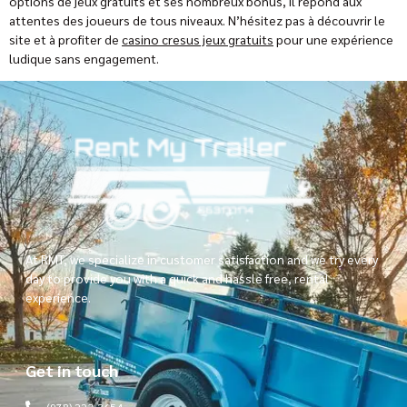
options de jeux gratuits et ses nombreux bonus, il répond aux
attentes des joueurs de tous niveaux. N’hésitez pas à découvrir le
site et à profiter de
casino cresus jeux gratuits
pour une expérience
ludique sans engagement.
At RMT, we specialize in customer satisfaction and we try every
day to provide you with a quick and hassle free, rental
experience.
Get in touch
(978) 223-3654