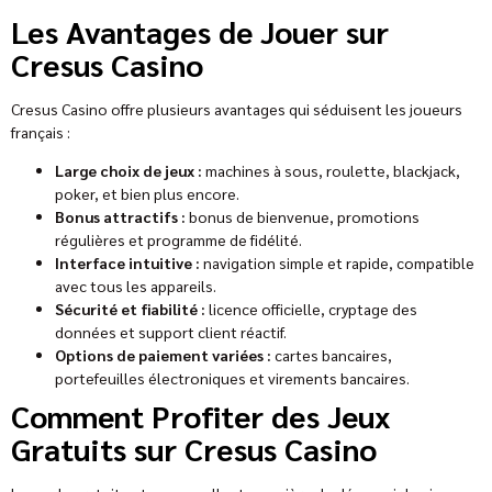
Les Avantages de Jouer sur
Cresus Casino
Cresus Casino offre plusieurs avantages qui séduisent les joueurs
français :
Large choix de jeux :
machines à sous, roulette, blackjack,
poker, et bien plus encore.
Bonus attractifs :
bonus de bienvenue, promotions
régulières et programme de fidélité.
Interface intuitive :
navigation simple et rapide, compatible
avec tous les appareils.
Sécurité et fiabilité :
licence officielle, cryptage des
données et support client réactif.
Options de paiement variées :
cartes bancaires,
portefeuilles électroniques et virements bancaires.
Comment Profiter des Jeux
Gratuits sur Cresus Casino